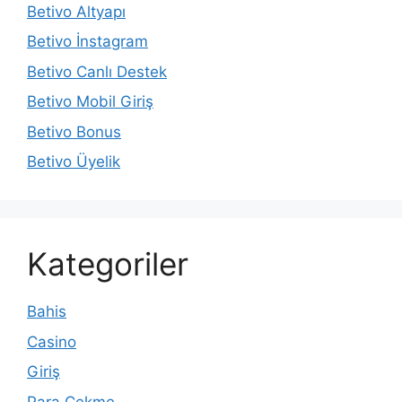
Betivo Altyapı
Betivo İnstagram
Betivo Canlı Destek
Betivo Mobil Giriş
Betivo Bonus
Betivo Üyelik
Kategoriler
Bahis
Casino
Giriş
Para Çekme