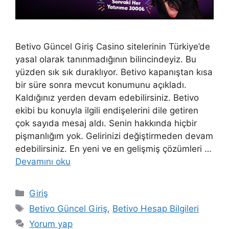
Betivo Güncel Giriş Casino sitelerinin Türkiye’de
yasal olarak tanınmadığının bilincindeyiz. Bu
yüzden sık sık duraklıyor. Betivo kapanıştan kısa
bir süre sonra mevcut konumunu açıkladı.
Kaldığınız yerden devam edebilirsiniz. Betivo
ekibi bu konuyla ilgili endişelerini dile getiren
çok sayıda mesaj aldı. Senin hakkında hiçbir
pişmanlığım yok. Gelirinizi değiştirmeden devam
edebilirsiniz. En yeni ve en gelişmiş çözümleri …
Devamını oku
Kategoriler
Giriş
Etiketler
Betivo Güncel Giriş
,
Betivo Hesap Bilgileri
Yorum yap