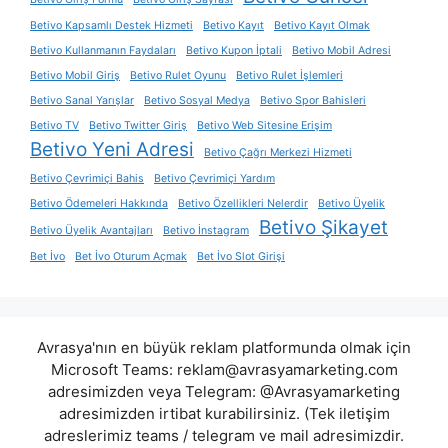
Betivo Kapsamlı Destek Hizmeti
Betivo Kayıt
Betivo Kayıt Olmak
Betivo Kullanmanın Faydaları
Betivo Kupon İptali
Betivo Mobil Adresi
Betivo Mobil Giriş
Betivo Rulet Oyunu
Betivo Rulet İşlemleri
Betivo Sanal Yarışlar
Betivo Sosyal Medya
Betivo Spor Bahisleri
Betivo TV
Betivo Twitter Giriş
Betivo Web Sitesine Erişim
Betivo Yeni Adresi
Betivo Çağrı Merkezi Hizmeti
Betivo Çevrimiçi Bahis
Betivo Çevrimiçi Yardım
Betivo Ödemeleri Hakkında
Betivo Özellikleri Nelerdir
Betivo Üyelik
Betivo Şikayet
Betivo Üyelik Avantajları
Betivo İnstagram
Bet İvo
Bet İvo Oturum Açmak
Bet İvo Slot Girişi
Avrasya'nın en büyük reklam platformunda olmak için
Microsoft Teams:
reklam@avrasyamarketing.com
adresimizden veya Telegram: @Avrasyamarketing
adresimizden irtibat kurabilirsiniz. (Tek iletişim
adreslerimiz teams / telegram ve mail adresimizdir.