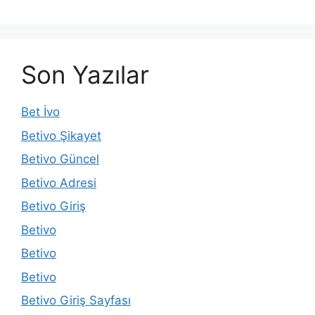
Son Yazılar
Bet İvo
Betivo Şikayet
Betivo Güncel
Betivo Adresi
Betivo Giriş
Betivo
Betivo
Betivo
Betivo Giriş Sayfası