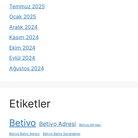
Temmuz 2025
Ocak 2025
Aralık 2024
Kasım 2024
Ekim 2024
Eylül 2024
Ağustos 2024
Etiketler
Betivo
Betivo Adresi
Betivo Altyapı
Betivo Bahis Adresi
Betivo Bahis Seçenekler