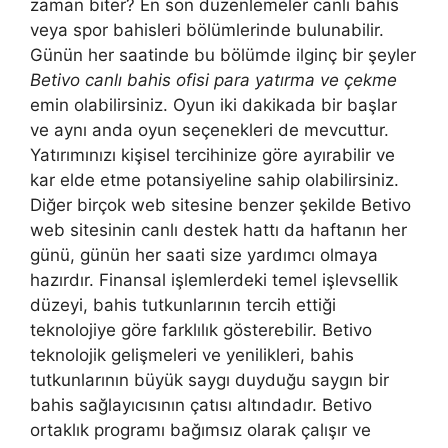
zaman biter? En son düzenlemeler canlı bahis
veya spor bahisleri bölümlerinde bulunabilir.
Günün her saatinde bu bölümde ilginç bir şeyler
Betivo canlı bahis ofisi para yatırma ve çekme
emin olabilirsiniz. Oyun iki dakikada bir başlar
ve aynı anda oyun seçenekleri de mevcuttur.
Yatırımınızı kişisel tercihinize göre ayırabilir ve
kar elde etme potansiyeline sahip olabilirsiniz.
Diğer birçok web sitesine benzer şekilde Betivo
web sitesinin canlı destek hattı da haftanın her
günü, günün her saati size yardımcı olmaya
hazırdır. Finansal işlemlerdeki temel işlevsellik
düzeyi, bahis tutkunlarının tercih ettiği
teknolojiye göre farklılık gösterebilir. Betivo
teknolojik gelişmeleri ve yenilikleri, bahis
tutkunlarının büyük saygı duyduğu saygın bir
bahis sağlayıcısının çatısı altındadır. Betivo
ortaklık programı bağımsız olarak çalışır ve