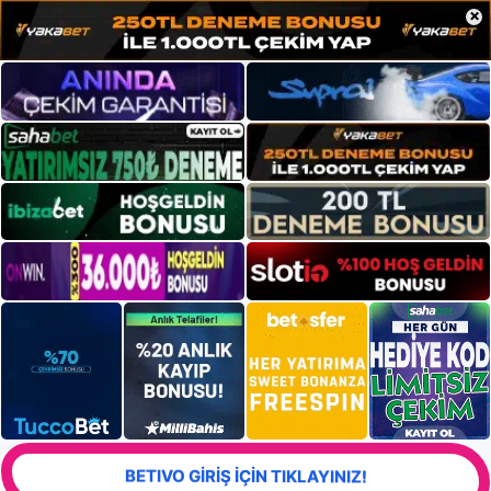
×
BETIVO GİRİŞ İÇİN TIKLAYINIZ!