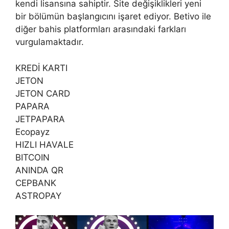
kendi lisansına sahiptir. Site değişiklikleri yeni
bir bölümün başlangıcını işaret ediyor. Betivo ile
diğer bahis platformları arasındaki farkları
vurgulamaktadır.
KREDİ KARTI
JETON
JETON CARD
PAPARA
JETPAPARA
Ecopayz
HIZLI HAVALE
BITCOIN
ANINDA QR
CEPBANK
ASTROPAY