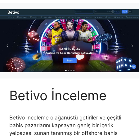
Betivo İnceleme
Betivo inceleme olağanüstü getiriler ve çeşitli
bahis pazarlarını kapsayan geniş bir içerik
yelpazesi sunan tanınmış bir offshore bahis