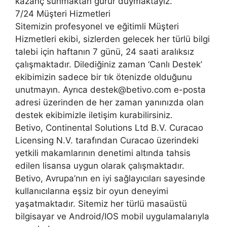
kazanç sunmaktan gurur duymaktayız.
7/24 Müşteri Hizmetleri
Sitemizin profesyonel ve eğitimli Müşteri
Hizmetleri ekibi, sizlerden gelecek her türlü bilgi
talebi için haftanın 7 günü, 24 saati aralıksız
çalışmaktadır. Dilediğiniz zaman ‘Canlı Destek’
ekibimizin sadece bir tık ötenizde olduğunu
unutmayın. Ayrıca
destek@betivo.com
e-posta
adresi üzerinden de her zaman yanınızda olan
destek ekibimizle iletişim kurabilirsiniz.
Betivo, Continental Solutions Ltd B.V. Curacao
Licensing N.V. tarafından Curacao üzerindeki
yetkili makamlarının denetimi altında tahsis
edilen lisansa uygun olarak çalışmaktadır.
Betivo, Avrupa’nın en iyi sağlayıcıları sayesinde
kullanıcılarına eşsiz bir oyun deneyimi
yaşatmaktadır. Sitemiz her türlü masaüstü
bilgisayar ve Android/IOS mobil uygulamalarıyla