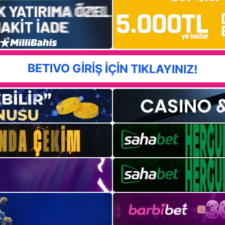
BETIVO GİRİŞ İÇİN TIKLAYINIZ!