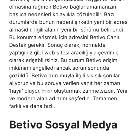
olmasına rağmen Betivo bağlanamamanızın
başlıca nedenleri kolaylıkla çözülebilir. Bazı
durumlarda bunun nedeni şirketin yeni bir adres
almasıdır. İlgili alanın yeni bir sürümü belirlendi.
Bu konuma erişmek için adresini Betivo Canlı
Destek gerekir. Sonuç olarak, normalde
yaptığınız gibi web sitesi aracılığıyla çevrimiçi
olarak erişebilirsiniz. Bu durum Betivo erişim
imkânımı engelledi ancak sorun sonunda
çözüldü. Betivo durumuyla ilgili sık sık sorular
alıyoruz ve bu soruya verilen yanıt her zaman
‘hayır’ oluyor. Fikir oluşturmak zahmetsizdir. Yeni
ve modern alan adlarını keşfedin. Tamamen
farklı ve daha hızlı.
Betivo Sosyal Medya