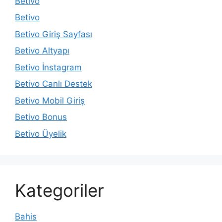
Betivo
Betivo
Betivo Giriş Sayfası
Betivo Altyapı
Betivo İnstagram
Betivo Canlı Destek
Betivo Mobil Giriş
Betivo Bonus
Betivo Üyelik
Kategoriler
Bahis