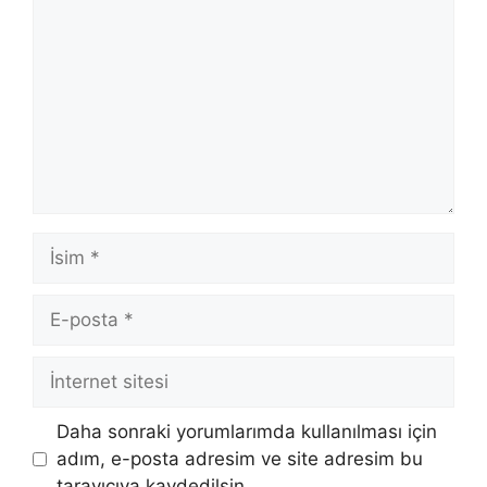
İsim
E-
posta
İnternet
sitesi
Daha sonraki yorumlarımda kullanılması için
adım, e-posta adresim ve site adresim bu
tarayıcıya kaydedilsin.