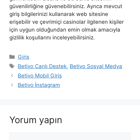
güvenilirliğine güvenebilirsiniz. Ayrıca mevcut
giriş bilgilerinizi kullanarak web sitesine
erişebilir ve çevrimiçi casinolar ilgilenen kişiler
için uygun olduğundan emin olmak amacıyla
gizlilik koşullarını inceleyebilirsiniz.
Kategoriler
Giriş
Etiketler
Betivo Canlı Destek
,
Betivo Sosyal Medya
Betivo Mobil Giriş
Betivo İnstagram
Yorum yapın
Yorum