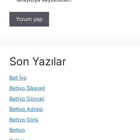
Son Yazılar
Bet İvo
Betivo Şikayet
Betivo Güncel
Betivo Adresi
Betivo Giriş
Betivo