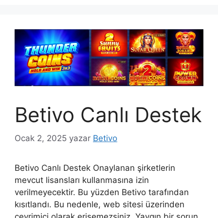
Betivo Canlı Destek
Ocak 2, 2025
yazar
Betivo
Betivo Canlı Destek Onaylanan şirketlerin
mevcut lisansları kullanmasına izin
verilmeyecektir. Bu yüzden Betivo tarafından
kısıtlandı. Bu nedenle, web sitesi üzerinden
çevrimiçi olarak erişemezsiniz. Yaygın bir sorun