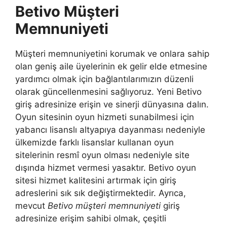
Betivo Müşteri
Memnuniyeti
Müşteri memnuniyetini korumak ve onlara sahip
olan geniş aile üyelerinin ek gelir elde etmesine
yardımcı olmak için bağlantılarımızın düzenli
olarak güncellenmesini sağlıyoruz. Yeni Betivo
giriş adresinize erişin ve sinerji dünyasına dalın.
Oyun sitesinin oyun hizmeti sunabilmesi için
yabancı lisanslı altyapıya dayanması nedeniyle
ülkemizde farklı lisanslar kullanan oyun
sitelerinin resmî oyun olması nedeniyle site
dışında hizmet vermesi yasaktır. Betivo oyun
sitesi hizmet kalitesini artırmak için giriş
adreslerini sık sık değiştirmektedir. Ayrıca,
mevcut
Betivo müşteri memnuniyeti
giriş
adresinize erişim sahibi olmak, çeşitli