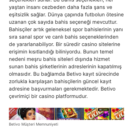
yaştan insanı cezbeden daha fazla şans ve
eşitsizlik sağlar. Dünya çapında futbolun ötesine
uzanan çok sayıda bahis seçeneği mevcuttur.
Bahisçiler artık geleneksel spor bahislerinin yanı
sıra sanal spor ve canlı bahis seçeneklerinden
de yararlanabiliyor. Bir süredir casino sitelerine
erişimin kısıtlandığı biliniyordu. Bunun temel
nedeni meşru bahis siteleri dışında hizmet
sunan bahis şirketlerinin adreslerinin kapatılmış
olmasıdır. Bu bağlamda Betivo kayıt sürecinde
zorlukla karşılaşan bahisçilerin güncel kayıt
adresine başvurmaları gerekmektedir. Betivo
çevrimiçi bir casino platformudur.
Betivo Müşteri Memnuniyeti