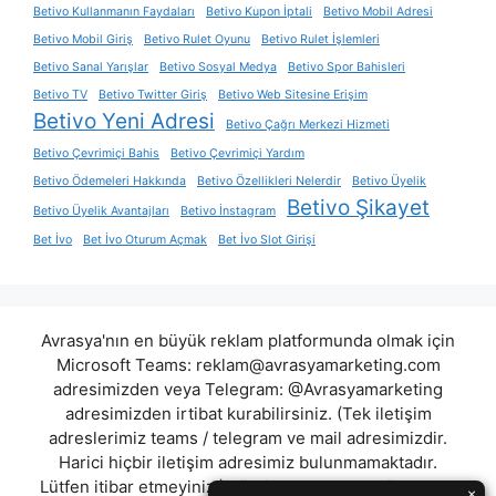
Betivo Kullanmanın Faydaları
Betivo Kupon İptali
Betivo Mobil Adresi
Betivo Mobil Giriş
Betivo Rulet Oyunu
Betivo Rulet İşlemleri
Betivo Sanal Yarışlar
Betivo Sosyal Medya
Betivo Spor Bahisleri
Betivo TV
Betivo Twitter Giriş
Betivo Web Sitesine Erişim
Betivo Yeni Adresi
Betivo Çağrı Merkezi Hizmeti
Betivo Çevrimiçi Bahis
Betivo Çevrimiçi Yardım
Betivo Ödemeleri Hakkında
Betivo Özellikleri Nelerdir
Betivo Üyelik
Betivo Şikayet
Betivo Üyelik Avantajları
Betivo İnstagram
Bet İvo
Bet İvo Oturum Açmak
Bet İvo Slot Girişi
Avrasya'nın en büyük reklam platformunda olmak için
Microsoft Teams:
reklam@avrasyamarketing.com
adresimizden veya Telegram: @Avrasyamarketing
adresimizden irtibat kurabilirsiniz. (Tek iletişim
adreslerimiz teams / telegram ve mail adresimizdir.
Harici hiçbir iletişim adresimiz bulunmamaktadır.
Lütfen itibar etmeyiniz.) Türkiye yasalarına göre 7258