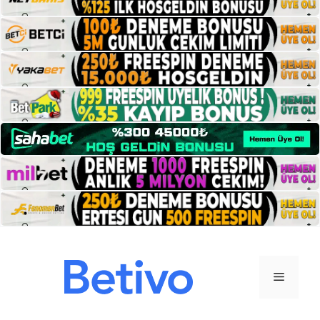
İçeriğe
atla
Menü