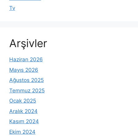
Tv
Arşivler
Haziran 2026
Mayıs 2026
Ağustos 2025
Temmuz 2025
Ocak 2025
Aralık 2024
Kasım 2024
Ekim 2024