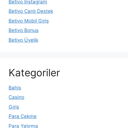
Betivo İnstagram
Betivo Canlı Destek
Betivo Mobil Giriş
Betivo Bonus
Betivo Üyelik
Kategoriler
Bahis
Casino
Giriş
Para Çekme
Para Yatırma