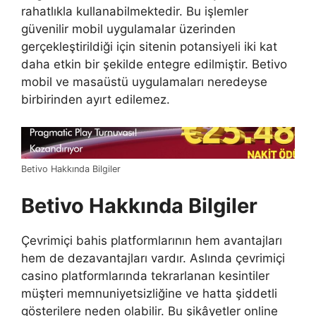
rahatlıkla kullanabilmektedir. Bu işlemler
güvenilir mobil uygulamalar üzerinden
gerçekleştirildiği için sitenin potansiyeli iki kat
daha etkin bir şekilde entegre edilmiştir. Betivo
mobil ve masaüstü uygulamaları neredeyse
birbirinden ayırt edilemez.
Betivo Hakkında Bilgiler
Betivo Hakkında Bilgiler
Çevrimiçi bahis platformlarının hem avantajları
hem de dezavantajları vardır. Aslında çevrimiçi
casino platformlarında tekrarlanan kesintiler
müşteri memnuniyetsizliğine ve hatta şiddetli
gösterilere neden olabilir. Bu şikâyetler online