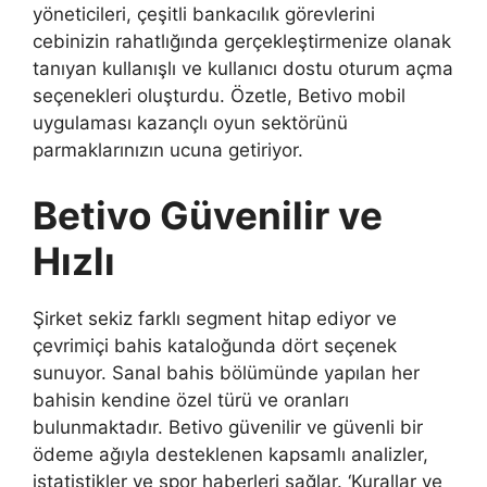
yöneticileri, çeşitli bankacılık görevlerini
cebinizin rahatlığında gerçekleştirmenize olanak
tanıyan kullanışlı ve kullanıcı dostu oturum açma
seçenekleri oluşturdu. Özetle, Betivo mobil
uygulaması kazançlı oyun sektörünü
parmaklarınızın ucuna getiriyor.
Betivo Güvenilir ve
Hızlı
Şirket sekiz farklı segment hitap ediyor ve
çevrimiçi bahis kataloğunda dört seçenek
sunuyor. Sanal bahis bölümünde yapılan her
bahisin kendine özel türü ve oranları
bulunmaktadır. Betivo güvenilir ve güvenli bir
ödeme ağıyla desteklenen kapsamlı analizler,
istatistikler ve spor haberleri sağlar. ‘Kurallar ve