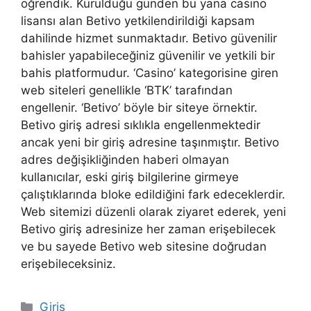
öğrendik. Kurulduğu günden bu yana casino
lisansı alan Betivo yetkilendirildiği kapsam
dahilinde hizmet sunmaktadır. Betivo güvenilir
bahisler yapabileceğiniz güvenilir ve yetkili bir
bahis platformudur. ‘Casino’ kategorisine giren
web siteleri genellikle ‘BTK’ tarafından
engellenir. ‘Betivo’ böyle bir siteye örnektir.
Betivo giriş adresi sıklıkla engellenmektedir
ancak yeni bir giriş adresine taşınmıştır. Betivo
adres değişikliğinden haberi olmayan
kullanıcılar, eski giriş bilgilerine girmeye
çalıştıklarında bloke edildiğini fark edeceklerdir.
Web sitemizi düzenli olarak ziyaret ederek, yeni
Betivo giriş adresinize her zaman erişebilecek
ve bu sayede Betivo web sitesine doğrudan
erişebileceksiniz.
Kategoriler
Giriş