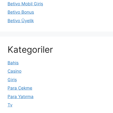
Betivo Mobil Giriş
Betivo Bonus
Betivo Üyelik
Kategoriler
Bahis
Casino
Giriş
Para Çekme
Para Yatırma
Tv