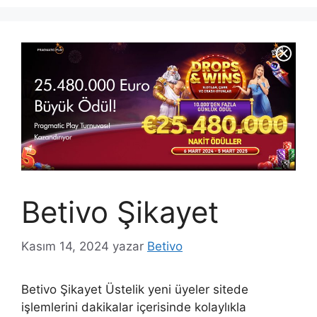
Betivo Şikayet
Kasım 14, 2024
yazar
Betivo
Betivo Şikayet Üstelik yeni üyeler sitede
işlemlerini dakikalar içerisinde kolaylıkla