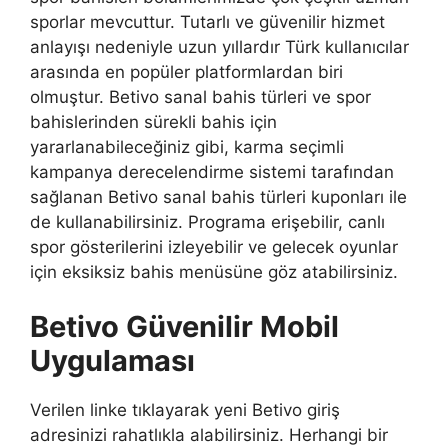
sporlar mevcuttur. Tutarlı ve güvenilir hizmet
anlayışı nedeniyle uzun yıllardır Türk kullanıcılar
arasında en popüler platformlardan biri
olmuştur. Betivo sanal bahis türleri ve spor
bahislerinden sürekli bahis için
yararlanabileceğiniz gibi, karma seçimli
kampanya derecelendirme sistemi tarafından
sağlanan Betivo sanal bahis türleri kuponları ile
de kullanabilirsiniz. Programa erişebilir, canlı
spor gösterilerini izleyebilir ve gelecek oyunlar
için eksiksiz bahis menüsüne göz atabilirsiniz.
Betivo Güvenilir Mobil
Uygulaması
Verilen linke tıklayarak yeni Betivo giriş
adresinizi rahatlıkla alabilirsiniz. Herhangi bir