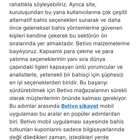
rahatlıkla söyleyebiliriz. Ayrıca site,
kuruluşundan bu yana kullanıcılarına çok çeşitli
alternatif bahis seçenekleri sunarak ve daha
önce geleneksel bahis yöntemlerine güvenen
kişileri kendine çekerek bu sektörün ön
sıralarında yer almaktadır. Betivo malzemelerine
bayılıyoruz. Kapsamlı para çekme ve para
yatırma seçeneklerinin yanı sıra dünya
çapındaki ligleri kapsayan ünlü yorumcular ve
analistlerle, yetenekli bir bahisçi için şüphesiz
en iyi seçeneklerden biridir. Bu başarıyı
sürdürebilmek için Betivo mağazalarının sürekli
olarak müşterilerinin önünde kalması gerekiyor.
Bu adımlar arasında
Betivo şikayet
mobil
uygulaması bu aralar en popüler adımlardan
biri. Betivo mobil uygulaması sayesinde bahis
tutkunları kuponlarını sadece bilgisayarlarında
değil diledikleri zaman, istedikleri yerde