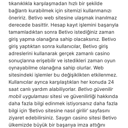
tıkanıklıkla karşılaşmadan hızlı bir şekilde
bağlantı kurabilmek için sitemizi kullanmanızı
öneririz. Betivo web sitesine ulaşmak inanılmaz
derecede basittir. Hesap kayıt işlemini başarıyla
tamamladıktan sonra Betivo istediğiniz zaman
giriş yapma olanağına sahip olacaksınız. Betivo
giriş yaptıktan sonra kullanıcılar, Betivo giriş
adreslerini kullanarak gerçek zamanlı casino
sonuçlarına erişebilir ve istedikleri zaman oyun
oynayabilme olanağına sahip olurlar. Web
sitesindeki işlemler bu değişiklikten etkilenmez.
Kullanıcılar ayrıca karşılaştıkları her konuda 24
saat canlı yardım alabiliyorlar.
Betivo güvenilir
mobil uygulaması
sitesi ve güvenilirliği hakkında
daha fazla bilgi edinmek istiyorsanız daha fazla
bilgi için ‘Betivo sitesine nasıl girilir’ sayfasını
ziyaret edebilirsiniz. Saygın casino sitesi Betivo
ülkemizde büyük bir başarıya imza attığını