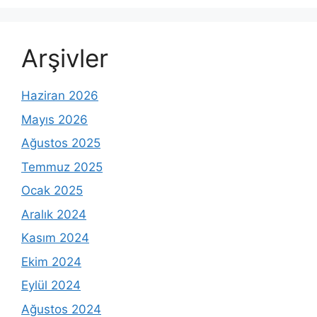
Arşivler
Haziran 2026
Mayıs 2026
Ağustos 2025
Temmuz 2025
Ocak 2025
Aralık 2024
Kasım 2024
Ekim 2024
Eylül 2024
Ağustos 2024