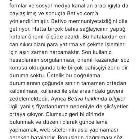
formlar ve sosyal medya kanalları aracılığıyla da
paylaşılmış ve sonuçta Betivo.com’a
yönlendirilmiştir. Betivo memnuniyetsizliğini dile
getiriyor. Hatta birçok bahis sağlayıcının yaptığı
hatalar önemli ölçüde azaldı. Bu hatalardan en
can sıkıcı olanı para yatırma ve çekme işlemleri
için aşırı zaman harcamaktır. Son kullanıcı
hesaplarının sorgulanması, önemli kazançlar söz
konusu olduğunda bile birçok bahisçiyi zorlu bir
duruma soktu. Üstelik bu doğrulama
durumlarının çoğunda sınırın tamamen ortadan
kaldırılması, kullanıcı ile site arasındaki güveni
zedelemektedir. Ayrıca
Betivo hakkında bilgiler
ilgili yanlış fiyatlandırma nedeniyle de şikâyetler
ortaya çıkıyor. Olumsuz geri bildirimde
bulunmak ve düzenli olarak güncelleme
yapmamak, web sitelerinin asla yapmaması
gereken hatalardır. Bonusların dağıtılması söz